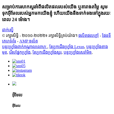
សម្រាប់ការសាកសួរអំពីផលិតផលរបស់យើង ឬតារាងតម្លៃ សូម
ទុកអ៊ីមែលរបស់អ្នកមកយើងខ្ញុំ ហើយយើងនឹងទាក់ទងទៅក្នុងរយៈ
ពេល 24 ម៉ោង។
ដាក់ស្នើ
© រក្សាសិទ្ធិ - ២០១០-២០២២៖ រក្សាសិទ្ធិគ្រប់យ៉ាង។
ផលិតផលក្តៅ
-
ផែនទី
គេហទំព័រ
-
AMP ចល័ត
បន្ទះហ្វ្រាំងពាក់កណ្តាលលោហៈ
,
ស្បែកជើងហ្វ្រាំង Lexus
,
បន្ទះហ្វ្រាំងខាង
មុខ
,
រើសផ្នែកហ្វ្រាំង
,
ស្បែកជើងហ្វ្រាំងស្គរ
,
បន្ទះហ្វ្រាំងសេរ៉ាមិច
,
អ៊ីមែល
អ៊ីមែល