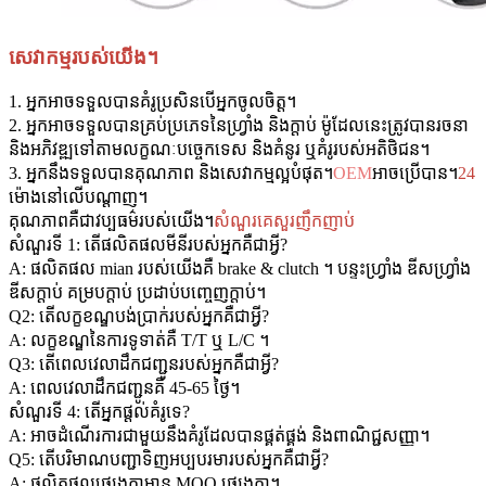
សេវាកម្មរបស់យើង។
1. អ្នកអាចទទួលបានគំរូប្រសិនបើអ្នកចូលចិត្ត។
2. អ្នកអាចទទួលបានគ្រប់ប្រភេទនៃហ្វ្រាំង និងក្ដាប់ ម៉ូដែលនេះត្រូវបានរចនា
និងអភិវឌ្ឍទៅតាមលក្ខណៈបច្ចេកទេស និងគំនូរ ឬគំរូរបស់អតិថិជន។
3. អ្នកនឹងទទួលបានគុណភាព និងសេវាកម្មល្អបំផុត។
OEM
អាចប្រើបាន។
24
ម៉ោងនៅលើបណ្តាញ។
គុណភាពគឺជាវប្បធម៌របស់យើង។
សំណួរគេសួរញឹកញាប់
សំណួរទី 1: តើផលិតផលមីនីរបស់អ្នកគឺជាអ្វី?
A: ផលិតផល mian របស់យើងគឺ brake & clutch ។ បន្ទះហ្វ្រាំង ឌីសហ្វ្រាំង
ឌីសក្ដាប់ គម្របក្ដាប់ ប្រដាប់បញ្ចេញក្ដាប់។
Q2: តើលក្ខខណ្ឌបង់ប្រាក់របស់អ្នកគឺជាអ្វី?
A: លក្ខខណ្ឌនៃការទូទាត់គឺ T/T ឬ L/C ។
Q3: តើពេលវេលាដឹកជញ្ជូនរបស់អ្នកគឺជាអ្វី?
A: ពេលវេលាដឹកជញ្ជូនគឺ 45-65 ថ្ងៃ។
សំណួរទី 4: តើអ្នកផ្តល់គំរូទេ?
A: អាចដំណើរការជាមួយនឹងគំរូដែលបានផ្គត់ផ្គង់ និងពាណិជ្ជសញ្ញា។
Q5: តើបរិមាណបញ្ជាទិញអប្បបរមារបស់អ្នកគឺជាអ្វី?
A: ផលិតផលផ្សេងគ្នាមាន MOQ ផ្សេងគ្នា។