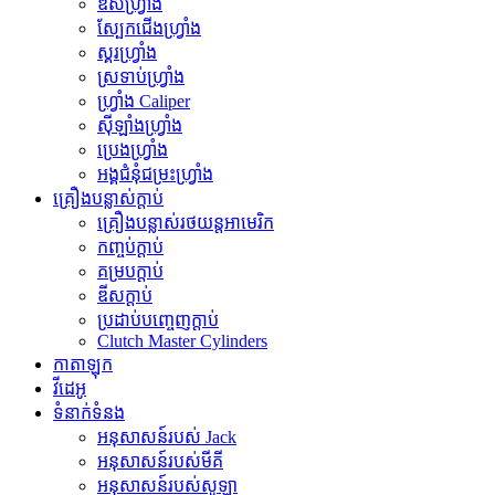
ឌីសហ្វ្រាំង
ស្បែកជើងហ្វ្រាំង
ស្គរហ្វ្រាំង
ស្រទាប់ហ្វ្រាំង
ហ្វ្រាំង Caliper
ស៊ីឡាំងហ្វ្រាំង
ប្រេងហ្វ្រាំង
អង្គជំនុំជម្រះហ្វ្រាំង
គ្រឿងបន្លាស់ក្ដាប់
គ្រឿងបន្លាស់រថយន្តអាមេរិក
កញ្ចប់ក្ដាប់
គម្របក្ដាប់
ឌីសក្ដាប់
ប្រដាប់បញ្ចេញក្ដាប់
Clutch Master Cylinders
កាតាឡុក
វីដេអូ
ទំនាក់ទំនង
អនុសាសន៍របស់ Jack
អនុសាសន៍របស់មីគី
អនុសាសន៍របស់សូឡា