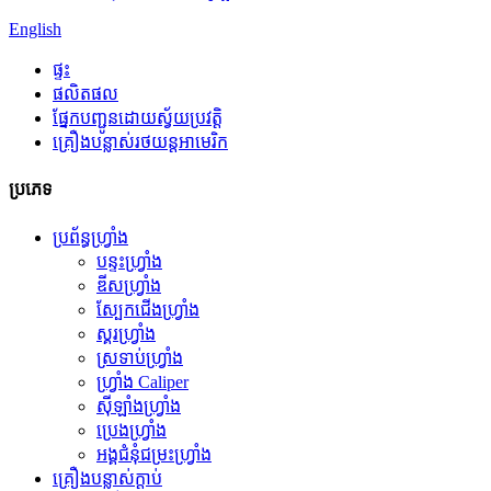
English
ផ្ទះ
ផលិតផល
ផ្នែកបញ្ជូនដោយស្វ័យប្រវត្តិ
គ្រឿងបន្លាស់រថយន្តអាមេរិក
ប្រភេទ
ប្រព័ន្ធហ្វ្រាំង
បន្ទះហ្វ្រាំង
ឌីសហ្វ្រាំង
ស្បែកជើងហ្វ្រាំង
ស្គរហ្វ្រាំង
ស្រទាប់ហ្វ្រាំង
ហ្វ្រាំង Caliper
ស៊ីឡាំងហ្វ្រាំង
ប្រេងហ្វ្រាំង
អង្គជំនុំជម្រះហ្វ្រាំង
គ្រឿងបន្លាស់ក្ដាប់