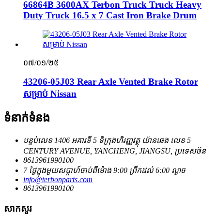
66864B 3600AX Terbon Truck Truck Heavy
Duty Truck 16.5 x 7 Cast Iron Brake Drum
០៧/០១/២៥
43206-05J03 Rear Axle Vented Brake Rotor
សម្រាប់ Nissan
ទំនាក់ទំនង
បន្ទប់លេខ 1406 អគារទី 5 ទីក្រុងហិរញ្ញវត្ថុ យ៉ានឆេង លេខ 5
CENTURY AVENUE, YANCHENG, JIANGSU, ប្រទេសចិន
8613961990100
7 ថ្ងៃក្នុងមួយសប្តាហ៍ចាប់ពីម៉ោង 9:00 ព្រឹកដល់ 6:00 ល្ងាច
info@terbonparts.com
8613961990100
សាកសួរ