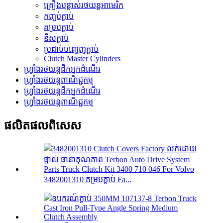
គ្រឿងបន្លាស់រថយន្តអាមេរិក
កញ្ចប់ក្ដាប់
គម្របក្ដាប់
ឌីសក្ដាប់
ប្រដាប់បញ្ចេញក្ដាប់
Clutch Master Cylinders
ហ្វ្រាំងរថយន្តដឹកអ្នកដំណើរ
ហ្វ្រាំងរថយន្តពាណិជ្ជកម្ម
ហ្វ្រាំងរថយន្តដឹកអ្នកដំណើរ
ហ្វ្រាំងរថយន្តពាណិជ្ជកម្ម
ផលិតផលពិសេស
3482001310 គម្របក្ដាប់ Fa...