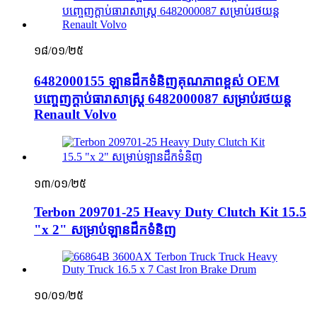
១៨/០១/២៥
6482000155 ឡានដឹកទំនិញគុណភាពខ្ពស់ OEM
បញ្ចេញក្ដាប់ធារាសាស្ត្រ 6482000087 សម្រាប់រថយន្ត
Renault Volvo
១៣/០១/២៥
Terbon 209701-25 Heavy Duty Clutch Kit 15.5
"x 2" សម្រាប់ឡានដឹកទំនិញ
១០/០១/២៥