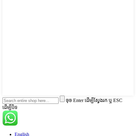
ចុច Enter ដើម្បីស្វែងរក ឬ ESC
ដើម្បីបិទ
English