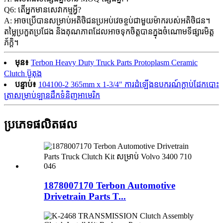
Q6: តើអ្នកមានសេវាកម្មអ្វី?
A: អាចប្រើបានសម្រាប់អតិថិជនប្រអប់វេចខ្ចប់ជាមួយម៉ាករបស់អតិថិជន។
តម្លៃប្រកួតប្រជែង និងគុណភាពដែលអាចទុកចិត្តបានក្នុងចំណោមទីផ្សារមិត្ត
ភ័ក្តិ។
មុន៖
Terbon Heavy Duty Truck Parts Protoplasm Ceramic
Clutch ប៊ូតុង
បន្ទាប់៖
104100-2 365mm x 1-3/4″ ការដំឡើងឧបករណ៍ក្ដាប់ដែកបោះ
ត្រាសម្រាប់ឡានដឹកទំនិញអាមេរិក
ប្រភេទផលិតផល
1878007170 Terbon Automotive
Drivetrain Parts T...