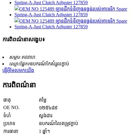
ការពិពណ៌នាសង្ខេប៖
សម្ភារៈ៖
លោហៈ
ឈ្មោះផ្នែក៖
ឧបករណ៍កែសំរួលក្ដាប់
ផ្ញើអ៊ីមែលមកយើង
ការពិពណ៌នា
ធាតុ
តម្លៃ
OE NO.
១២៥៤៨៩
ទំហំ
ស្តង់ដារ
ប្រភេទ
ឧបករណ៍លៃតម្រូវក្ដាប់
ការធានា
1 ឆ្នាំ។