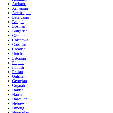
Amharic
Armenian
Azerbaijani
Belarusian
Bengali
Bosnian
Bulgarian
Cebuano
Chichewa
Corsican
Croatian
Dutch
Estonian
Filipino
Finnish
Frisian
Galician
Georgian
Gujarati
Haitian
Hausa
Hawaiian
Hebrew
Hmong
Hungarian