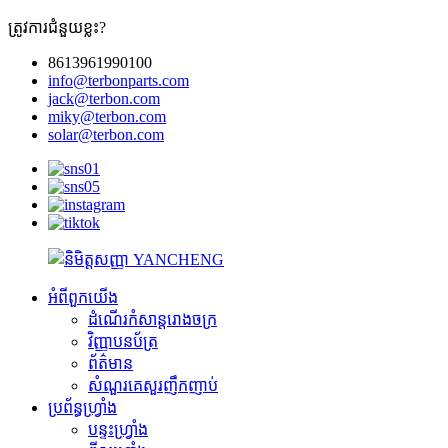
ត្រូវការជំនួយខ្លះ?
8613961990100
info@terbonparts.com
jack@terbon.com
miky@terbon.com
solar@terbon.com
អំពីពួកយើង
ដំណើរកំសាន្តរោងចក្រ
វិញ្ញាបនប័ត្រ
ព័ត៌មាន
សំណួរគេសួរញឹកញាប់
ប្រព័ន្ធហ្វ្រាំង
បន្ទះហ្វ្រាំង