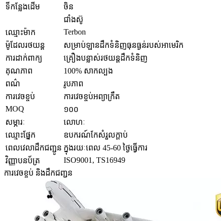
ទីកន្លែងដើម
ចិន
ជាំងស៊ូ
Terbon
ឈ្មោះម៉ាក
ម៉ូដែលរថយន្ត
សម្រាប់ឡានដឹកទំនិញធុនធ្ងន់របស់អាមេរិក
ការដាក់ពាក្យ
គ្រឿងបន្លាស់រថយន្តដឹកទំនិញ
គុណភាព
100% សាកល្បង
ពណ៌
រូបភាព
ការវេចខ្ចប់
ការវេចខ្ចប់អព្យាក្រឹត
MOQ
១០០
សម្ភារៈ
លោហៈ
ឈ្មោះផ្នែក
ឧបករណ៍កែសំរួលក្ដាប់
ពេលវេលាដឹកជញ្ជូន
ក្នុងរយៈពេល 45-60 ថ្ងៃធ្វើការ
ISO9001, TS16949
វិញ្ញាបនប័ត្រ
ការវេចខ្ចប់ និងដឹកជញ្ជូន