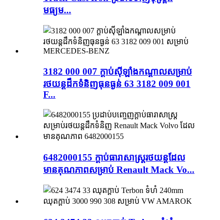
មធ្យម...
3182 000 007 ក្ដាប់ស៊ីឡាំងកណ្តាលសម្រាប់
រថយន្តដឹកទំនិញធុនធ្ងន់ 63 3182 009 001
F...
6482000155 ក្ដាប់ធារាសាស្ត្ររថយន្តដែល
មានគុណភាពសម្រាប់ Renault Mack Vo...