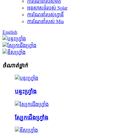
ការណែនាំរបស់មីគី
អនុសាសន៍របស់ Solar
ការណែនាំរបស់ហ្វានី
ការណែនាំរបស់ Mia
English
ចំណាត់ថ្នាក់
បន្ទះហ្វ្រាំង
ស្បែកជើងហ្វ្រាំង