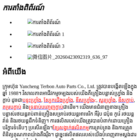
ការតាំងពិព័រណ៍
អំពីយើង
ក្រុមហ៊ុន Yancheng Terbon Auto Parts Co., Ltd. ត្រូវបានបង្កើតឡើងក្នុង
ឆ្នាំ 1988។ វិសាលភាពអាជីវកម្មចម្បងរបស់យើងគឺគ្រឿងបន្លាស់ហ្វ្រាំង និង
ក្ដាប់ ដូចជា
បន្ទះហ្វ្រាំង
,
ស្បែកជើងហ្វ្រាំង
,
ឌីសហ្វ្រាំង
c
,
ស្គរហ្វ្រាំង
,
ឌីសក្ដាប់
,
គម្របក្ដាប់
និង
ទ្រនាប់បញ្ចេញក្ដាប់
ជាដើម។ យើងមានជំនាញខាងគ្រឿង
បន្លាស់រថយន្តរាប់ពាន់គ្រឿងសម្រាប់រថយន្តអាមេរិក អឺរ៉ុប ជប៉ុន កូរ៉េ រថយន្ត
វ៉ាន់ និងរថយន្តដឹកទំនិញ។ ការផលិតរបស់យើងត្រូវបានបំពាក់ដោយគ្រឿង
បរិក្ខារទំនើបៗ ប្រសើរឡើង។
ខ្សែសង្វាក់ផលិតកម្ម
ការគ្រប់គ្រង និងការត្រួត
ពិនិត្យគុណភាពយ៉ាងតឹងរ៉ឹង។ ដូច្នេះផលិតផលរបស់យើងបំពេញតាមស្តង់ដារ