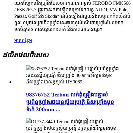
ឈុតស្បែកជើងហ្វ្រាំងដែលមានគុណភាពខ្ពស់ FERODO FMK566
/ FSK265-3 ត្រូវបានរចនាឡើងសម្រាប់រថយន្ត AUDI, VW Polo,
Passat, Golf និង Skoda។ ផលិតឡើងជាមួយនឹងសម្ភារៈកកិតលំដាប់
ខ្ពស់ ឈុតស្បែកជើងហ្វ្រាំងនេះធានានូវដំណើរការហ្វ្រាំងដែលអាច
ទុកចិត្តបាន កាត់បន្ថយការពាក់ និងភាពធន់បានយូរ។
អានបន្ថែម
ផលិតផលពិសេស
98376752 Terbon លក់ដុំគ្រឿងបន្លាស់
ប្រព័ន្ធហ្វ្រាំងរថយន្តស្វ័យប្រវត្តិ ឌីសហ្វ្រាំងមុខ
ទំហំ 300mm ...