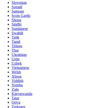
Slovenian
Somali
Samoan
Scots Gaelic
Shona
Sindhi
Sundanese
Swahili
Tajik
Tamil
Telugu
Thai
Ukrainian
Urdu
Uzbek
Vietnamese
Welsh
Xhosa
Yiddish
Yoruba
Zulu
Kinyarwanda
Tatar
Oriya
Turkmen