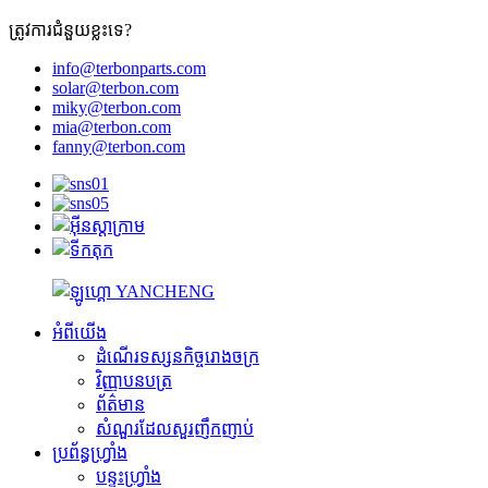
ត្រូវការជំនួយខ្លះទេ?
info@terbonparts.com
solar@terbon.com
miky@terbon.com
mia@terbon.com
fanny@terbon.com
អំពីយើង
ដំណើរទស្សនកិច្ចរោងចក្រ
វិញ្ញាបនបត្រ
ព័ត៌មាន
សំណួរដែលសួរញឹកញាប់
ប្រព័ន្ធហ្វ្រាំង
បន្ទះហ្វ្រាំង