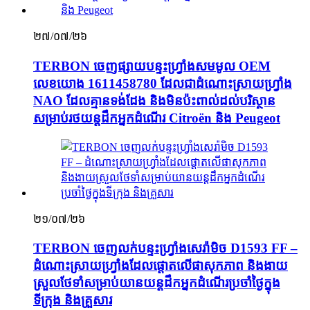
២៧/០៧/២៦
TERBON ចេញផ្សាយបន្ទះហ្វ្រាំងសមមូល OEM
លេខយោង 1611458780 ដែលជាដំណោះស្រាយហ្វ្រាំង
NAO ដែលគ្មានទង់ដែង និងមិនប៉ះពាល់ដល់បរិស្ថាន
សម្រាប់រថយន្តដឹកអ្នកដំណើរ Citroën និង Peugeot
២១/០៧/២៦
TERBON ចេញលក់បន្ទះហ្វ្រាំងសេរ៉ាមិច D1593 FF –
ដំណោះស្រាយហ្វ្រាំងដែលផ្តោតលើផាសុកភាព និងងាយ
ស្រួលថែទាំសម្រាប់យានយន្តដឹកអ្នកដំណើរប្រចាំថ្ងៃក្នុង
ទីក្រុង និងគ្រួសារ