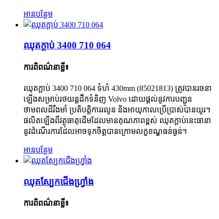
អានបន្ថែម
ឈុតក្ដាប់ 3400 710 064
ការពិពណ៌នាខ្លី៖
ឈុតក្ដាប់ 3400 710 064 ទំហំ 430mm (85021813) ត្រូវបានរចនា
ឡើងសម្រាប់រថយន្តដឹកទំនិញ Volvo ដោយផ្តល់នូវការបញ្ជូន
ថាមពលដ៏រឹងមាំ ប្រតិបត្តិការរលូន និងអាយុកាលប្រើប្រាស់បានយូរ។
ផលិតឡើងពីវត្ថុធាតុដើមដែលមានគុណភាពខ្ពស់ ឈុតក្ដាប់នេះធានា
នូវដំណើរការដែលអាចទុកចិត្តបានក្រោមលក្ខខណ្ឌធន់ធ្ងន់។
អានបន្ថែម
ឈុតស្បែកជើងហ្វ្រាំង
ការពិពណ៌នាខ្លី៖