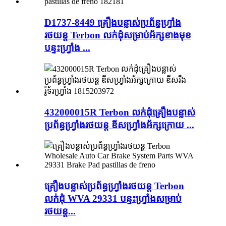
D1737-8449 គ្រឿងបន្លាស់ប្រព័ន្ធហ្វ្រាំង
រថយន្ត Terbon លក់ដុំសម្រាប់អ័ក្សខាងមុខ
បន្ទះហ្វ្រាំង ...
432000015R Terbon លក់ដុំគ្រឿងបន្លាស់
ប្រព័ន្ធហ្វ្រាំងរថយន្ត ឌីសហ្វ្រាំងអ័ក្សក្រោយ ...
គ្រឿងបន្លាស់ប្រព័ន្ធហ្វ្រាំងរថយន្ត Terbon
លក់ដុំ WVA 29331 បន្ទះហ្វ្រាំងសម្រាប់
រថយន្ត...