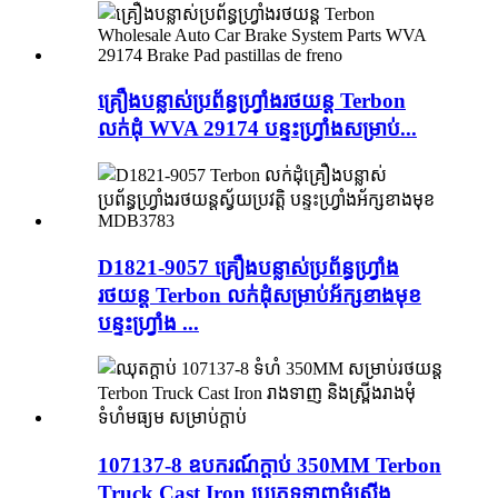
គ្រឿងបន្លាស់ប្រព័ន្ធហ្វ្រាំងរថយន្ត Terbon
លក់ដុំ WVA 29174 បន្ទះហ្វ្រាំងសម្រាប់...
D1821-9057 គ្រឿងបន្លាស់ប្រព័ន្ធហ្វ្រាំង
រថយន្ត Terbon លក់ដុំសម្រាប់អ័ក្សខាងមុខ
បន្ទះហ្វ្រាំង ...
107137-8 ឧបករណ៍ក្ដាប់ 350MM Terbon
Truck Cast Iron ប្រភេទទាញមុំស្ព្រីង