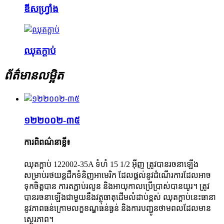
ឌីសហ្វ្រាំង
ឈុតក្ដាប់
ព័ត៌មានលម្អិត
១២២០០២-៣៥
ការពិពណ៌នាខ្លី៖
ឈុតក្ដាប់ 122002-35A ទំហំ 15 1/2 អ៊ីញ ត្រូវបានរចនាឡើង
សម្រាប់រថយន្តដឹកទំនិញអាមេរិក ដែលផ្តល់នូវដំណើរការដែលអាច
ទុកចិត្តបាន ការតភ្ជាប់រលូន និងអាយុកាលប្រើប្រាស់បានយូរ។ ត្រូវ
បានរចនាឡើងជាមួយនឹងវត្ថុធាតុដើមលំដាប់ខ្ពស់ ឈុតក្ដាប់នេះធានា
នូវភាពធន់ក្រោមលក្ខខណ្ឌធន់ធ្ងន់ និងការបញ្ជូនថាមពលដែលមាន
ស្ថេរភាព។