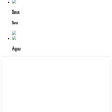
វីឆាត
វីឆាត
កំពូល