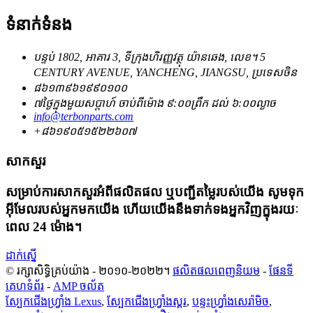
ទំនាក់ទំនង
បន្ទប់ 1802, អាគារ 3, ទីក្រុងហិរញ្ញវត្ថុ យ៉ានឆេង, លេខ។ 5
CENTURY AVENUE, YANCHENG, JIANGSU, ប្រទេសចិន
៨៦១៣៩៦១៩៩០១០០
៧ថ្ងៃក្នុងមួយសប្តាហ៍ ចាប់ពីម៉ោង ៩:០០ព្រឹក ដល់ ៦:០០ល្ងាច
info@terbonparts.com
+៨៦១៩០៥១៥២២៦០៧
សាកសួរ
សម្រាប់ការសាកសួរអំពីផលិតផល ឬបញ្ជីតម្លៃរបស់យើង សូមទុក
អ៊ីមែលរបស់អ្នកមកយើង ហើយយើងនឹងទាក់ទងអ្នកវិញក្នុងរយៈ
ពេល 24 ម៉ោង។
ដាក់ស្នើ
© រក្សាសិទ្ធិគ្រប់យ៉ាង - ២០១០-២០២២។
ផលិតផលពេញនិយម
-
ផែនទី
គេហទំព័រ
-
AMP ចល័ត
ស្បែកជើងហ្វ្រាំង Lexus
,
ស្បែកជើងហ្វ្រាំងស្គរ
,
បន្ទះហ្វ្រាំងសេរ៉ាមិច
,