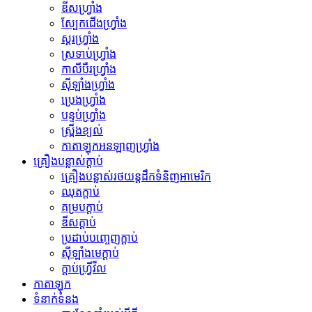
ឌីសហ្វ្រាំង
ស្បែកជើងហ្វ្រាំង
ស្គរហ្វ្រាំង
ស្រទាប់ហ្វ្រាំង
កាលីបឺរហ្វ្រាំង
ស៊ីឡាំងហ្វ្រាំង
ប្រេងហ្វ្រាំង
បន្ទប់ហ្វ្រាំង
ស្ព្រីងខ្យល់
កាតាឡុកអនឡាញហ្វ្រាំង
គ្រឿងបន្លាស់ក្ដាប់
គ្រឿងបន្លាស់រថយន្តដឹកទំនិញអាមេរិក
ឈុតក្ដាប់
គម្របក្ដាប់
ឌីសក្ដាប់
ប្រដាប់​បញ្ចេញ​ក្ដាប់
ស៊ីឡាំងមេក្ដាប់
ក្ដាប់​ហ្វ្រីវីល
កាតាឡុក
ទំនាក់ទំនង