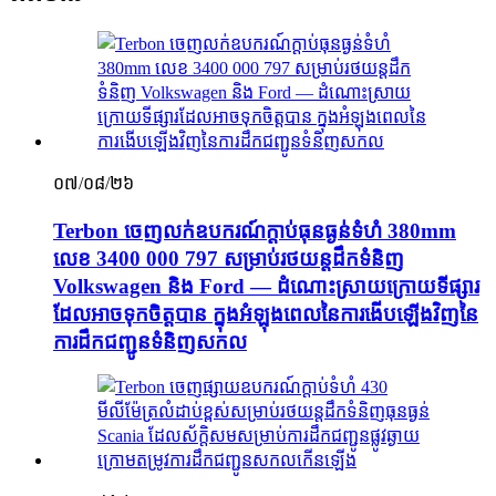
០៧/០៨/២៦
Terbon ចេញលក់ឧបករណ៍ក្ដាប់ធុនធ្ងន់ទំហំ 380mm
លេខ 3400 000 797 សម្រាប់រថយន្តដឹកទំនិញ
Volkswagen និង Ford — ដំណោះស្រាយក្រោយទីផ្សារ
ដែលអាចទុកចិត្តបាន ក្នុងអំឡុងពេលនៃការងើបឡើងវិញនៃ
ការដឹកជញ្ជូនទំនិញសកល