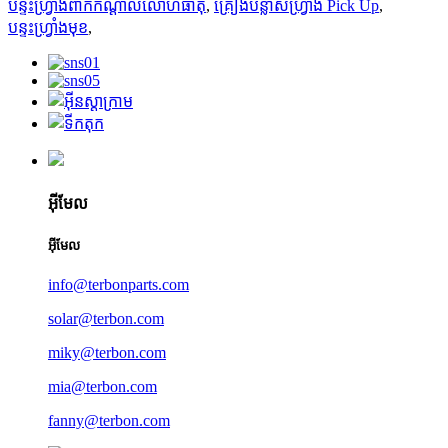
បន្ទះហ្វ្រាំងពាក់កណ្តាលលោហធាតុ
,
គ្រឿងបន្លាស់ហ្វ្រាំង Pick Up
,
បន្ទះហ្វ្រាំងមុខ
,
អ៊ីមែល
អ៊ីមែល
info@terbonparts.com
solar@terbon.com
miky@terbon.com
mia@terbon.com
fanny@terbon.com