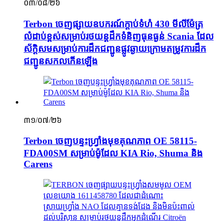
០៣/០៨/២៦
Terbon ចេញផ្សាយឧបករណ៍ក្ដាប់ទំហំ 430 មីលីម៉ែត្រ
លំដាប់ខ្ពស់សម្រាប់រថយន្តដឹកទំនិញធុនធ្ងន់ Scania ដែល
ស័ក្តិសមសម្រាប់ការដឹកជញ្ជូនផ្លូវឆ្ងាយក្រោមតម្រូវការដឹក
ជញ្ជូនសកលកើនឡើង
៣១/០៧/២៦
Terbon ចេញ​បន្ទះ​ហ្វ្រាំង​មុខ​គុណភាព OE 58115-
FDA00SM សម្រាប់​ម៉ូដែល KIA Rio, Shuma និង
Carens