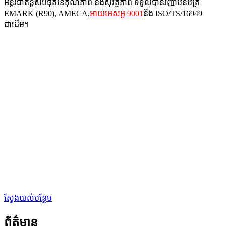
អន្តរជាតិខ្ពស់បំផុតនៃគុណភាព និងសុវត្ថិភាព ទទួលបានវិញ្ញាបនបត្រ
EMARK (R90), AMECA,
អាយអេសអូ 9001
និង ISO/TS/16949
ជាដើម។
ស្វែងយល់បន្ថែម
ព័ត៌មាន