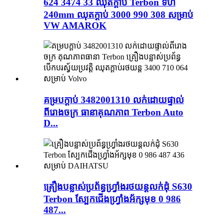
624 3474 33 ឈុតក្ដាប់ Terbon ទំហំ
240mm ឈុតក្ដាប់ 3000 990 308 សម្រាប់
VW AMAROK
គម្របក្ដាប់ 3482001310 លក់ដោយផ្ទាល់
ពីរោងចក្រ ធានាគុណភាព Terbon Auto
D...
គ្រឿងបន្លាស់ប្រព័ន្ធហ្វ្រាំងរថយន្តលក់ដុំ S630
Terbon ស្បែកជើងហ្វ្រាំងអ័ក្សមុខ 0 986
487...