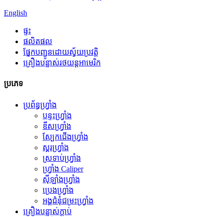
English
ផ្ទះ
ផលិតផល
ផ្នែកបញ្ជូនដោយស្វ័យប្រវត្តិ
គ្រឿងបន្លាស់រថយន្តអាមេរិក
ប្រភេទ
ប្រព័ន្ធហ្វ្រាំង
បន្ទះហ្វ្រាំង
ឌីសហ្វ្រាំង
ស្បែកជើងហ្វ្រាំង
ស្គរហ្វ្រាំង
ស្រទាប់ហ្វ្រាំង
ហ្វ្រាំង Caliper
ស៊ីឡាំងហ្វ្រាំង
ប្រេងហ្វ្រាំង
អង្គជំនុំជម្រះហ្វ្រាំង
គ្រឿងបន្លាស់ក្ដាប់