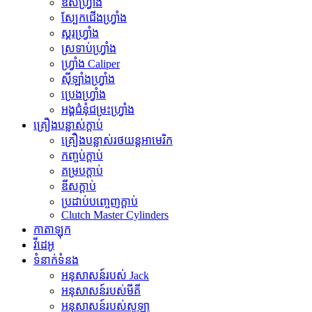
ឌីសហ្វ្រាំង
ស្បែកជើងហ្វ្រាំង
ស្គរហ្វ្រាំង
ស្រទាប់ហ្វ្រាំង
ហ្វ្រាំង Caliper
ស៊ីឡាំងហ្វ្រាំង
ប្រេងហ្វ្រាំង
អង្គជំនុំជម្រះហ្វ្រាំង
គ្រឿងបន្លាស់ក្ដាប់
គ្រឿងបន្លាស់រថយន្តអាមេរិក
កញ្ចប់ក្ដាប់
គម្របក្ដាប់
ឌីសក្ដាប់
ប្រដាប់បញ្ចេញក្ដាប់
Clutch Master Cylinders
កាតាឡុក
វីដេអូ
ទំនាក់ទំនង
អនុសាសន៍របស់ Jack
អនុសាសន៍របស់មីគី
អនុសាសន៍របស់សូឡា