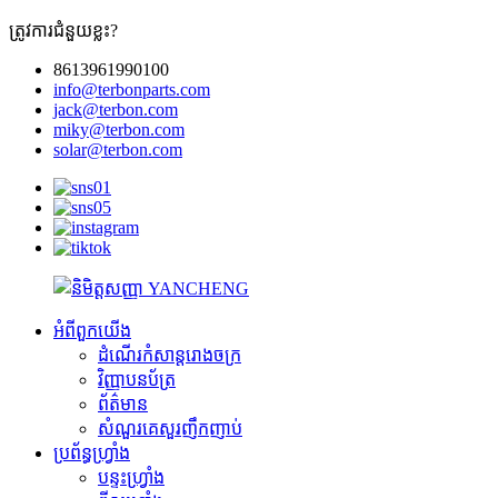
ត្រូវការជំនួយខ្លះ?
8613961990100
info@terbonparts.com
jack@terbon.com
miky@terbon.com
solar@terbon.com
អំពីពួកយើង
ដំណើរកំសាន្តរោងចក្រ
វិញ្ញាបនប័ត្រ
ព័ត៌មាន
សំណួរគេសួរញឹកញាប់
ប្រព័ន្ធហ្វ្រាំង
បន្ទះហ្វ្រាំង