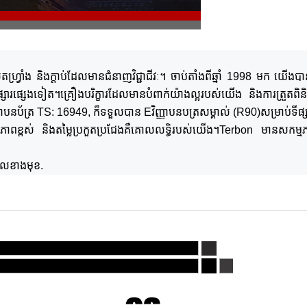
្រាំង និងក្ដាប់ដែលមានជំនាញវិជ្ជាជីវៈ។
ចាប់តាំងពីឆ្នាំ 1998 មក យើងបាននាំច
ផ្សារផ្សេងទៀត។
គ្រឿងបរិក្ខារដែលមានបំពាក់យ៉ាងល្អរបស់យើង និងការត្រួត
្ញាបនប័ត្រ TS: 16949
,
ក៏ទទួលបាន E
វិញ្ញាបនបត្រសម្គាល់ (R90)
សម្រាប់
ទីផ្ស
ខ្ពស់ និងតម្លៃប្រកួតប្រជែង
គឺ
គោលលទ្ធិរបស់យើង។
Terbon មានសកម្មភាព
ពេលខាងមុខ
.