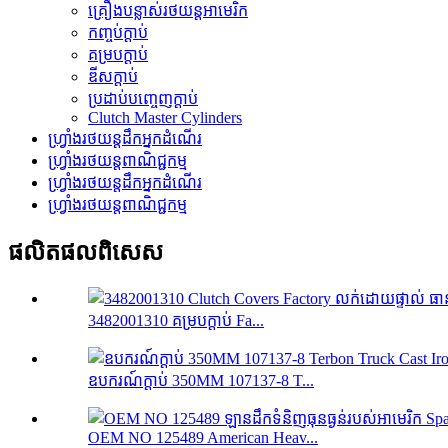
គ្រឿងបន្លាស់រថយន្តអាមេរិក
កញ្ចប់ក្ដាប់
គម្របក្ដាប់
ឌីសក្ដាប់
ប្រដាប់បញ្ចេញក្ដាប់
Clutch Master Cylinders
ហ្វ្រាំងរថយន្តដឹកអ្នកដំណើរ
ហ្វ្រាំងរថយន្តពាណិជ្ជកម្ម
ហ្វ្រាំងរថយន្តដឹកអ្នកដំណើរ
ហ្វ្រាំងរថយន្តពាណិជ្ជកម្ម
ផលិតផលពិសេស
3482001310 គម្របក្ដាប់ Fa...
ឧបករណ៍ក្ដាប់ 350MM 107137-8 T...
OEM NO 125489 American Heav...