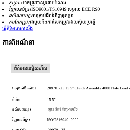
សម្ភារៈ៖
អាចត្រូវបានប្ដូរតាមបំណង
វិញ្ញាបនប័ត្រ៖
ISO9001/TS16949 សម្គាល់ ECE R90
ផលិតរថយន្ត៖
សម្រាប់ដឹកទំនិញធុនធ្ងន់
ការកែតម្រូវ៖
ជាមួយនឹងការលៃតម្រូវដោយស្វ័យប្រវត្តិ
ផ្ញើអ៊ីមែលមកយើង
ការពិពណ៌នា
ព័ត៌មានលម្អិតរហ័ស
ឈ្មោះផលិតផល៖
209701-25 15.5" Clutch Assembly 4000 Plate Load 
ទំហំ៖
15.5"
ឡានដឹកទំនិញអាមេរិច
ផលិតរថយន្ត៖
វិញ្ញាបនប័ត្រ៖
ISO/TS16949: 2009
លេខ OE៖
209701-25