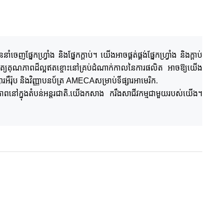
េញផ្នែកហ្វ្រាំង និងផ្នែកក្ដាប់។ យើងអាចផ្គត់ផ្គង់ផ្នែកហ្វ្រាំង និងក្ដាប់
ពិនិត្យគុណភាពដ៏ល្អឥតខ្ចោះនៅគ្រប់ដំណាក់កាលនៃការផលិត អាចឱ្យយើង
ារអឺរ៉ុប
និងវិញ្ញាបនប័ត្រ AMECA
សម្រាប់
ទីផ្សារអាមេរិក
.
នៅក្នុងតំបន់អន្តរជាតិ
.យើង
កសាង ក
រឹង
សាជីវកម្ម
ជាមួយ
របស់យើង។