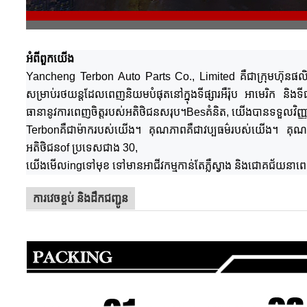
អំពីពួកយើង
Yancheng Terbon Auto Parts Co., Limited គឺជាក្រុមហ៊ុនផលិតហ្វ
សម្រាប់រថយន្តដែលពេញនិយមបំផុតនៅក្នុងទីផ្សារអឺរ៉ុប អាមេរិក និងទី
ធានានូវការពេញចិត្តរបស់អតិថិជនសរុប។
Be
s
គំនិត, យើង
បានទទួល
វិញ
Terbon
គឺជាម៉ាករបស់យើង។
គុណភាពគឺជាវប្បធម៌របស់យើង។ គុណភាព
អតិថិជន
of
ប្រទេសជាង 30,
យើង
មើល
ing
ទៅមុខ
ទៅ
មាន
អាជីវកម្មកាន់តែភ្លឺស្វាង និងជោគជ័យនា
ការវេចខ្ចប់ និងដឹកជញ្ជូន