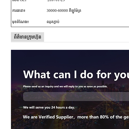
ការធានា៖
30000-60000 គីឡូម៉ែត្រ
មុខតំណែង៖
ឈុតក្ដាប់
ព័ត៌មានក្រុមហ៊ុន