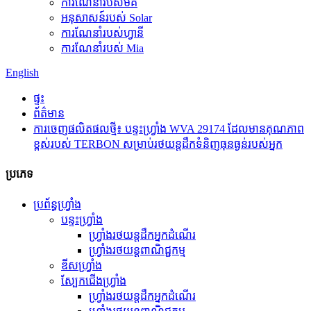
ការណែនាំរបស់មីគី
អនុសាសន៍របស់ Solar
ការណែនាំរបស់ហ្វានី
ការណែនាំរបស់ Mia
English
ផ្ទះ
ព័ត៌មាន
ការចេញផលិតផលថ្មី៖ បន្ទះហ្វ្រាំង WVA 29174 ដែលមានគុណភាព
ខ្ពស់របស់ TERBON សម្រាប់រថយន្តដឹកទំនិញធុនធ្ងន់របស់អ្នក
ប្រភេទ
ប្រព័ន្ធហ្វ្រាំង
បន្ទះហ្វ្រាំង
ហ្វ្រាំងរថយន្តដឹកអ្នកដំណើរ
ហ្វ្រាំងរថយន្តពាណិជ្ជកម្ម
ឌីសហ្វ្រាំង
ស្បែកជើងហ្វ្រាំង
ហ្វ្រាំងរថយន្តដឹកអ្នកដំណើរ