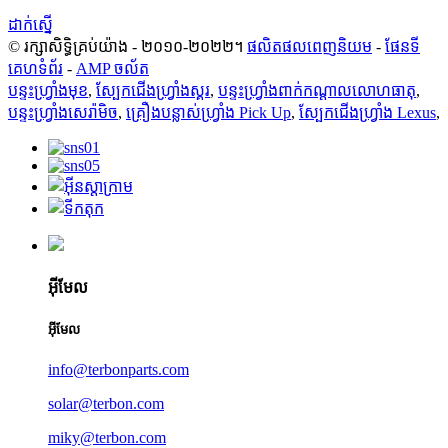
ដាក់ស្នើ
© រក្សាសិទ្ធិគ្រប់យ៉ាង - ២០១០-២០២២។
ផលិតផលពេញនិយម
-
ផែនទី
គេហទំព័រ
-
AMP ចល័ត
បន្ទះហ្វ្រាំងមុខ
,
ស្បែកជើងហ្វ្រាំងស្គរ
,
បន្ទះហ្វ្រាំងពាក់កណ្តាលលោហធាតុ
,
បន្ទះហ្វ្រាំងសេរ៉ាមិច
,
គ្រឿងបន្លាស់ហ្វ្រាំង Pick Up
,
ស្បែកជើងហ្វ្រាំង Lexus
,
អ៊ីមែល
អ៊ីមែល
info@terbonparts.com
solar@terbon.com
miky@terbon.com