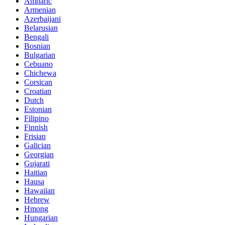
Amharic
Armenian
Azerbaijani
Belarusian
Bengali
Bosnian
Bulgarian
Cebuano
Chichewa
Corsican
Croatian
Dutch
Estonian
Filipino
Finnish
Frisian
Galician
Georgian
Gujarati
Haitian
Hausa
Hawaiian
Hebrew
Hmong
Hungarian