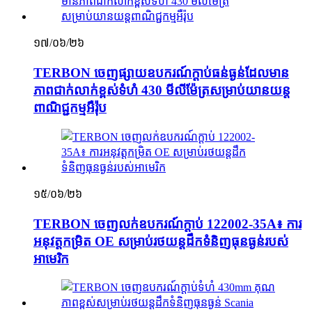
១៧/០៦/២៦
TERBON ចេញផ្សាយឧបករណ៍ក្ដាប់ធន់ធ្ងន់ដែលមាន
ភាពជាក់លាក់ខ្ពស់ទំហំ 430 មីលីម៉ែត្រសម្រាប់យានយន្ត
ពាណិជ្ជកម្មអឺរ៉ុប
១៥/០៦/២៦
TERBON ចេញលក់ឧបករណ៍ក្ដាប់ 122002-35A៖ ការ
អនុវត្តកម្រិត OE សម្រាប់រថយន្តដឹកទំនិញធុនធ្ងន់របស់
អាមេរិក