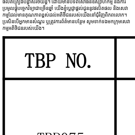
ផលិតគ្រឿងបន្លាស់រថយន្ត។ ដោយមានបទពិសោធន៍ឧស្សាហកម្ម និងការ
ប្រមូលផ្តុំបច្ចេកវិទ្យាជាច្រើនឆ្នាំ យើងខ្ញុំប្តេជ្ញាផ្តល់ជូននូវផលិតផល និងសេវា
កម្មដែលមានគុណភាពខ្ពស់ដល់អតិថិជនរបស់យើងនៅជុំវិញពិភពលោក។
ប្រសិនបើអ្នកមានសំណួរ ឬត្រូវការព័ត៌មានបន្ថែម សូមទាក់ទងមកក្រុមសេវា
កម្មអតិថិជនរបស់យើង។