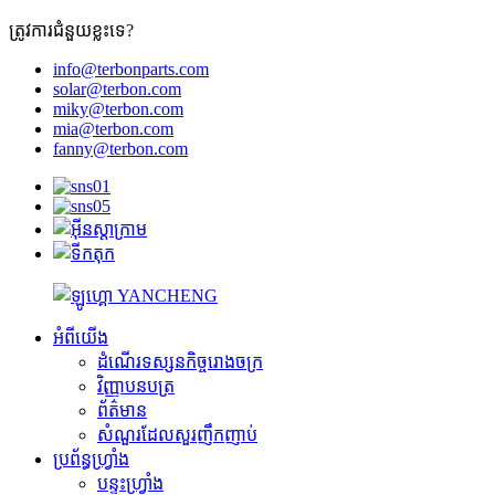
ត្រូវការជំនួយខ្លះទេ?
info@terbonparts.com
solar@terbon.com
miky@terbon.com
mia@terbon.com
fanny@terbon.com
អំពីយើង
ដំណើរទស្សនកិច្ចរោងចក្រ
វិញ្ញាបនបត្រ
ព័ត៌មាន
សំណួរដែលសួរញឹកញាប់
ប្រព័ន្ធហ្វ្រាំង
បន្ទះហ្វ្រាំង