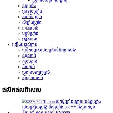
ហ្វ្រាំងរថយន្តពាណិជ្ជកម្ម
ស្គរហ្វ្រាំង
ស្រទាប់ហ្វ្រាំង
កាលីបឺរហ្វ្រាំង
ស៊ីឡាំងហ្វ្រាំង
ប្រេងហ្វ្រាំង
បន្ទប់ហ្វ្រាំង
ស្ព្រីងខ្យល់
គ្រឿងបន្លាស់ក្ដាប់
គ្រឿងបន្លាស់រថយន្តដឹកទំនិញអាមេរិក
ឈុតក្ដាប់
គម្របក្ដាប់
ឌីសក្ដាប់
ប្រដាប់​បញ្ចេញ​ក្ដាប់
ស៊ីឡាំងមេក្ដាប់
ផលិតផល​ពិសេស