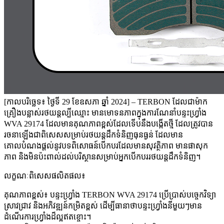
[កាលបរិច្ឆេទ៖ ថ្ងៃទី 29 ខែឧសភា ឆ្នាំ 2024] – TERBON ដែលជាម៉ាក
គ្រឿងបន្លាស់រថយន្តល្បីឈ្មោះ មានមោទនភាពក្នុងការណែនាំបន្ទះហ្វ្រាំង
WVA 29174 ដែលមានគុណភាពខ្ពស់ដែលទើបនឹងបង្កើតថ្មី ដែលត្រូវបាន
រចនាឡើងជាពិសេសសម្រាប់រថយន្តដឹកទំនិញធុនធ្ងន់ ដែលមាន
គោលបំណងផ្តល់នូវបទពិសោធន៍បើកបរដែលមានសុវត្ថិភាព មានផាសុក
ភាព និងមិនប៉ះពាល់ដល់បរិស្ថានសម្រាប់អ្នកបើកបររថយន្តដឹកទំនិញ។
លក្ខណៈពិសេសផលិតផល៖
គុណភាពខ្ពស់៖ បន្ទះហ្វ្រាំង TERBON WVA 29174 ប្រើប្រាស់បច្ចេកវិទ្យា
ស្រាវជ្រាវ និងអភិវឌ្ឍន៍កម្រិតខ្ពស់ ដើម្បីធានាថាបន្ទះហ្វ្រាំងនីមួយៗមាន
ដំណើរការហ្វ្រាំងដ៏ល្អឥតខ្ចោះ។