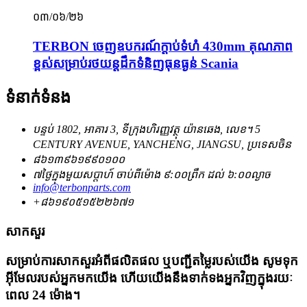
០៣/០៦/២៦
TERBON ចេញ​ឧបករណ៍​ក្ដាប់​ទំហំ 430mm គុណភាព​
ខ្ពស់​សម្រាប់​រថយន្ត​ដឹក​ទំនិញ​ធុន​ធ្ងន់ Scania
ទំនាក់ទំនង
បន្ទប់ 1802, អាគារ 3, ទីក្រុងហិរញ្ញវត្ថុ យ៉ានឆេង, លេខ។ 5
CENTURY AVENUE, YANCHENG, JIANGSU, ប្រទេសចិន
៨៦១៣៩៦១៩៩០១០០
៧ថ្ងៃក្នុងមួយសប្តាហ៍ ចាប់ពីម៉ោង ៩:០០ព្រឹក ដល់ ៦:០០ល្ងាច
info@terbonparts.com
+៨៦១៩០៥១៥២២៦៧១
សាកសួរ
សម្រាប់ការសាកសួរអំពីផលិតផល ឬបញ្ជីតម្លៃរបស់យើង សូមទុក
អ៊ីមែលរបស់អ្នកមកយើង ហើយយើងនឹងទាក់ទងអ្នកវិញក្នុងរយៈ
ពេល 24 ម៉ោង។