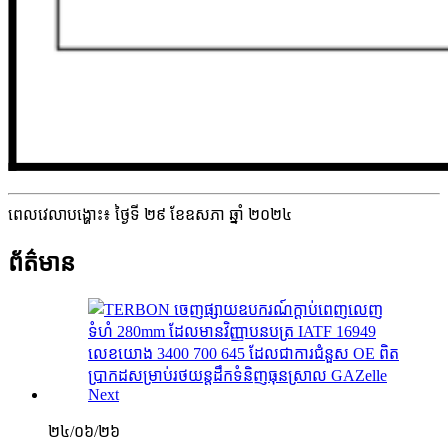
ពេលវេលាបង្ហោះ៖ ថ្ងៃទី ២៩ ខែឧសភា ឆ្នាំ ២០២៤
ព័ត៌មាន
២៤/០៦/២៦