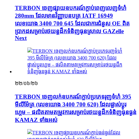
TERBON ចេញផ្សាយឧបករណ៍ក្ដាប់ពេញលេញទំហំ
280mm ដែលមានវិញ្ញាបនបត្រ IATF 16949
លេខយោង 3400 700 645 ដែលជាការជំនួស OE ពិត
ប្រាកដសម្រាប់រថយន្តដឹកទំនិញធុនស្រាល GAZelle
Next
២២/០៦/២៦
TERBON ចេញលក់ឧបករណ៍ក្ដាប់ប្រភេទរុញទំហំ 395
មីលីម៉ែត្រ (លេខយោង 3400 700 620) ដែលផ្លាស់ប្តូរ
ហ្គេម – ផលិតតាមតម្រូវការសម្រាប់រថយន្តដឹកទំនិញធុនធ្ងន់
KAMAZ ទាំងអស់