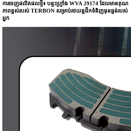
ការចេញផលិតផលថ្មី៖ បន្ទះហ្វ្រាំង WVA 29174 ដែលមានគុណ
ភាពខ្ពស់របស់ TERBON សម្រាប់រថយន្តដឹកទំនិញធុនធ្ងន់របស់
អ្នក