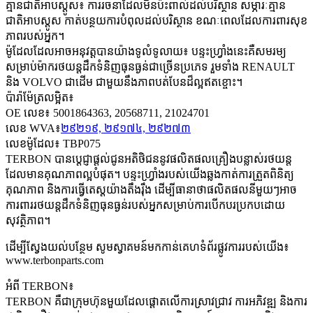
គ្មានជាតិអាបស្តូស៖ ការរចនាដែលមិនប៉ះពាល់ដល់បរិស្ថាន សម្ភារៈគ្មាន
ជាតិអាបស្តូស កាត់បន្ថយការបំពុលដល់បរិស្ថាន ខណៈពេលដែលការពារសុខ
ភាពរបស់អ្នក។
ម៉ូដែលដែលអាចអនុវត្តបានយ៉ាងទូលំទូលាយ៖ បន្ទះហ្វ្រាំងនេះគឺសមរម្យ
សម្រាប់ម៉ាករថយន្តដឹកទំនិញធុនធ្ងន់ជាច្រើនប្រភេទ រួមទាំង RENAULT
និង VOLVO ជាដើម ជាមួយនឹងភាពបត់បែនដ៏ល្អឥតខ្ចោះ។
ប៉ារ៉ាម៉ែត្រលម្អិត៖
OE លេខ៖ 5001864363, 20568711, 21024701
លេខ WVA៖
២៩២១៩, ២៩១៧៤, ២៩២៧៣
លេខម៉ូដែល៖ TBP075
TERBON បានប្តេជ្ញាផ្តល់ជូនអតិថិជននូវផលិតផលគ្រឿងបន្លាស់រថយន្ត
ដែលមានគុណភាពល្អបំផុត។ បន្ទះហ្វ្រាំងរបស់យើងឆ្លងកាត់ការត្រួតពិនិត្យ
គុណភាព និងការធ្វើតេស្តយ៉ាងតឹងរ៉ឹង ដើម្បីធានាថាផលិតផលនីមួយៗអាច
ការពាររថយន្តដឹកទំនិញធុនធ្ងន់របស់អ្នកសម្រាប់ការបើកបរប្រកបដោយ
សុវត្ថិភាព។
ដើម្បីស្វែងយល់បន្ថែម សូមស្វាគមន៍មកកាន់គេហទំព័រផ្លូវការរបស់យើង៖
www.terbonparts.com
អំពី TERBON៖
TERBON គឺជាក្រុមហ៊ុនមួយដែលផ្តោតលើការស្រាវជ្រាវ ការអភិវឌ្ឍ និងការ