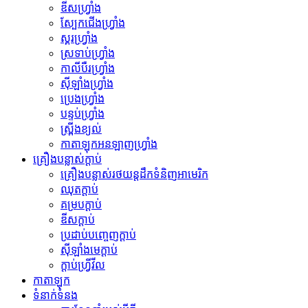
ឌីសហ្វ្រាំង
ស្បែកជើងហ្វ្រាំង
ស្គរហ្វ្រាំង
ស្រទាប់ហ្វ្រាំង
កាលីបឺរហ្វ្រាំង
ស៊ីឡាំងហ្វ្រាំង
ប្រេងហ្វ្រាំង
បន្ទប់ហ្វ្រាំង
ស្ព្រីងខ្យល់
កាតាឡុកអនឡាញហ្វ្រាំង
គ្រឿងបន្លាស់ក្ដាប់
គ្រឿងបន្លាស់រថយន្តដឹកទំនិញអាមេរិក
ឈុតក្ដាប់
គម្របក្ដាប់
ឌីសក្ដាប់
ប្រដាប់​បញ្ចេញ​ក្ដាប់
ស៊ីឡាំងមេក្ដាប់
ក្ដាប់​ហ្វ្រីវីល
កាតាឡុក
ទំនាក់ទំនង